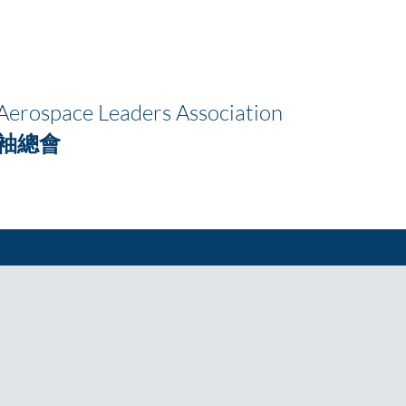
erospace Leaders Association
袖總會