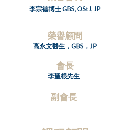
李宗德博士 GBS, OStJ, JP
榮譽顧問
高永文醫生，GBS，JP
會長
李聖根先生
副會長